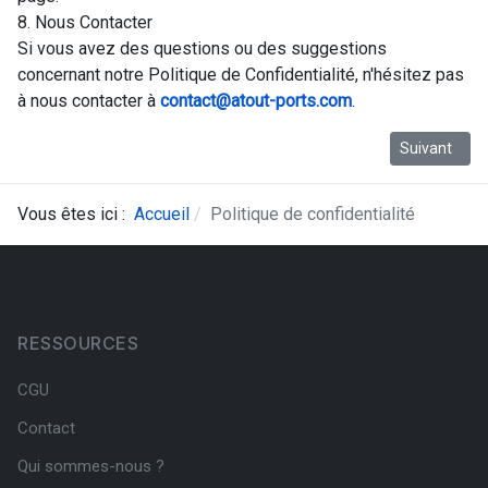
8. Nous Contacter
Si vous avez des questions ou des suggestions
concernant notre Politique de Confidentialité, n'hésitez pas
à nous contacter à
contact@atout-ports.com
.
Article suivan
Suivant
Vous êtes ici :
Accueil
Politique de confidentialité
RESSOURCES
CGU
Contact
Qui sommes-nous ?